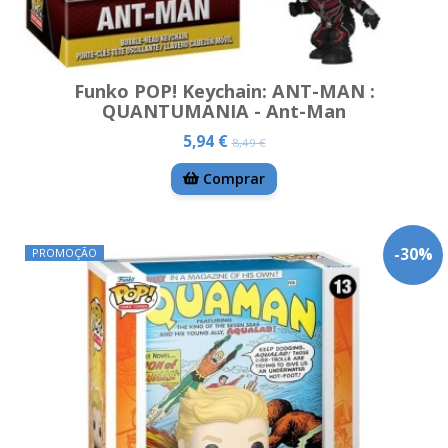
Funko POP! Keychain: ANT-MAN :
QUANTUMANIA - Ant-Man
5,94 €
8,49 €
Comprar
-
30
%
PROMOÇÃO