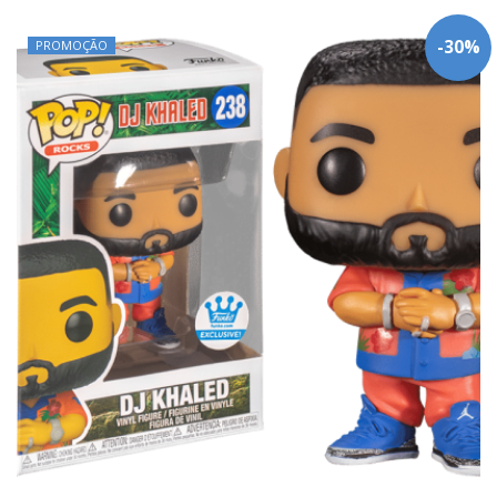
-
30
%
PROMOÇÃO