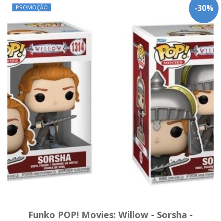
-
30
%
PROMOÇÃO
Funko POP! Movies: Willow - Sorsha -