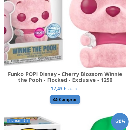
Funko POP! Disney - Cherry Blossom Winnie
the Pooh - Flocked - Exclusive - 1250
17,43 €
24,90 €
Comprar
-
30
%
PROMOÇÃO