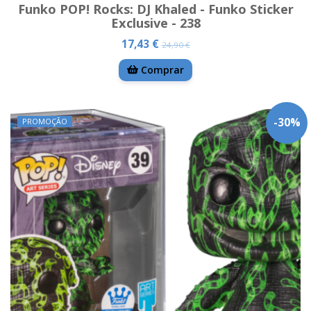
Funko POP! Rocks: DJ Khaled - Funko Sticker
Exclusive - 238
17,43 €
24,90 €
Comprar
-
30
%
PROMOÇÃO