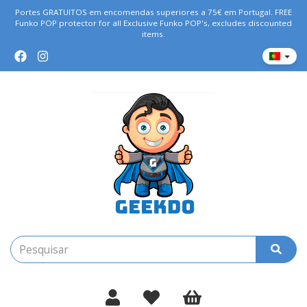
Portes GRATUITOS em encomendas superiores a 75€ em Portugal. FREE
Funko POP protector for all Exclusive Funko POP's, excludes discounted
items.