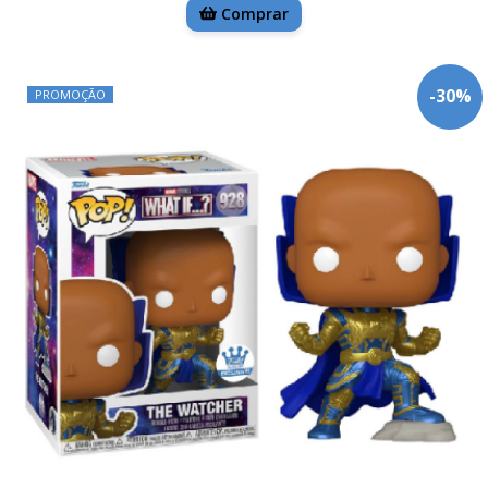
Comprar
-
30
%
PROMOÇÃO