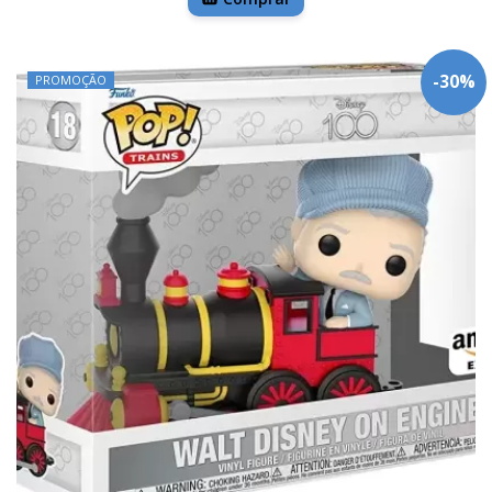
-
30
%
PROMOÇÃO