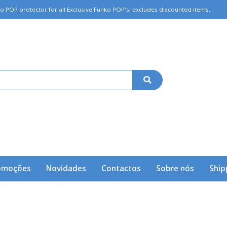
OP protector for all Exclusive Funko POP's, excludes discounted items.
omoções
Novidades
Contactos
Sobre nós
Ship