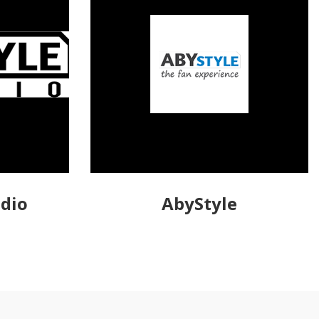
udio
AbyStyle