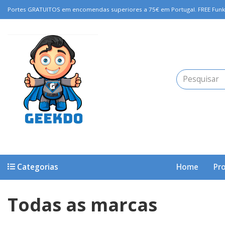
Portes GRATUITOS em encomendas superiores a 75€ em Portugal. FREE Funko P
Categorias
Home
Pr
Todas as marcas