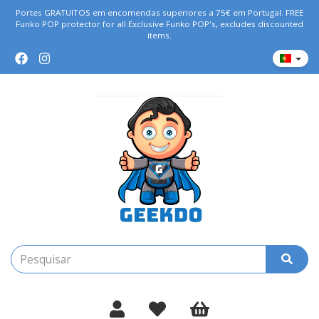
Portes GRATUITOS em encomendas superiores a 75€ em Portugal. FREE
Funko POP protector for all Exclusive Funko POP's, excludes discounted
items.